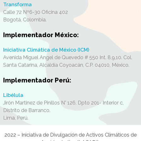
Transforma
Calle 72 Nº6-30 Oficina 402
Bogotá,
Colombia.
Implementador México:
Iniciativa Climática de México (ICM)
Avenida Miguel Angel de Quevedo # 550 Int. 8,9,10. Col.
Santa Catarina, Alcaldía Coyoacán, C.P. 04010
, México.
Implementador Perú:
Libélula
Jirón Martinez de Pinillos N° 126, Dpto 201- Interior c,
Distrito de Barranco.
Lima, Perú.
2022 – Iniciativa de Divulgación de Activos Climáticos de