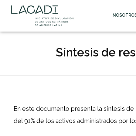
NOSOTRO
Síntesis de re
S
En este documento presenta la síntesis de 
í
del 91% de los
activos administrados por l
n