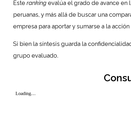
Este
ranking
evalúa el grado de avance en l
t
peruanas, y más allá de buscar una compara
e
empresa para aportar y sumarse a la acción 
s
i
Si bien la síntesis guarda la confidencialid
grupo evaluado.
s
d
Consu
e
r
e
s