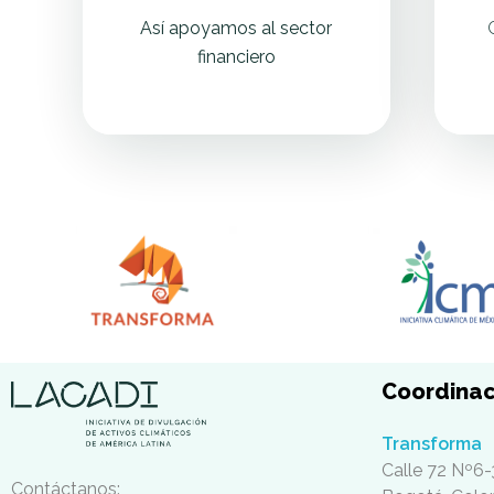
A
Así apoyamos al sector
financiero
C
A
D
I
P
e
r
Coordinac
ú
Transforma
Lacadi ⭐
Iniciativa de Divulgación de activos climáticos ♻️ de América Latina
2
Calle 72 Nº6-
Contáctanos: