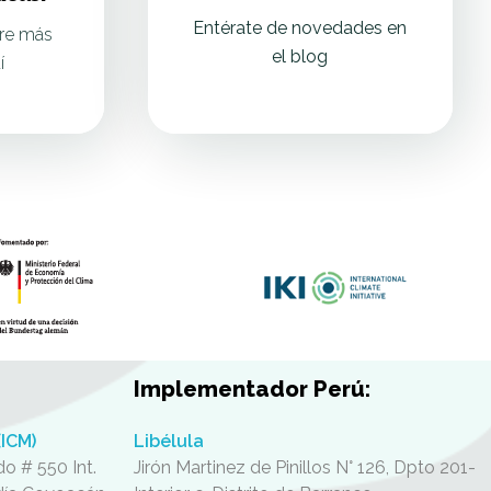
Entérate de novedades en
re más
el blog
í
Implementador Perú:
(ICM)
Libélula
o # 550 Int.
Jirón Martinez de Pinillos N° 126, Dpto 201-