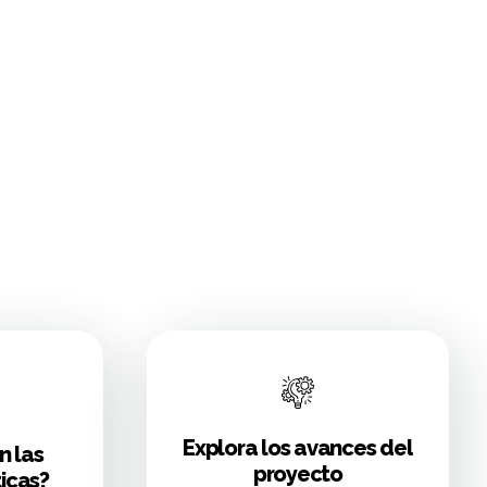
Explora los avances del
n las
proyecto
icas?