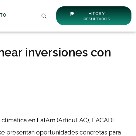
HITOS Y
TO
RESULTADOS
near inversiones con
n climática en LatAm (ArticuLAC), LACADI
e se presentan oportunidades concretas para