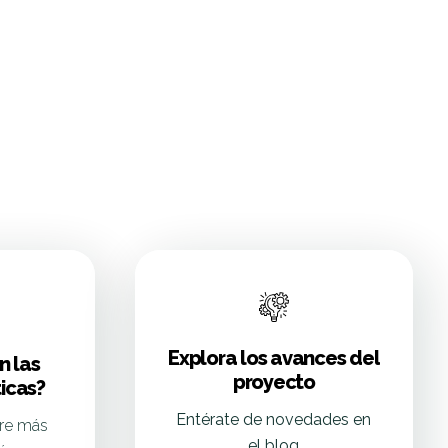
Explora los avances del
n las
proyecto
icas?
Entérate de novedades en
re más
el blog