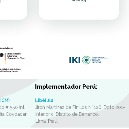
í
Implementador Perú:
(ICM)
Libélula
o # 550 Int.
Jirón Martinez de Pinillos N° 126, Dpto 201-
ldía Coyoacán,
Interior c, Distrito de Barranco.
Lima, Perú.