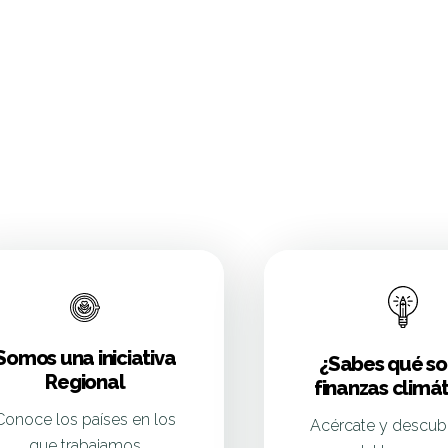
Somos una iniciativa
¿Sabes qué so
Regional
finanzas climát
Conoce los países en los
Acércate y descub
que trabajamos