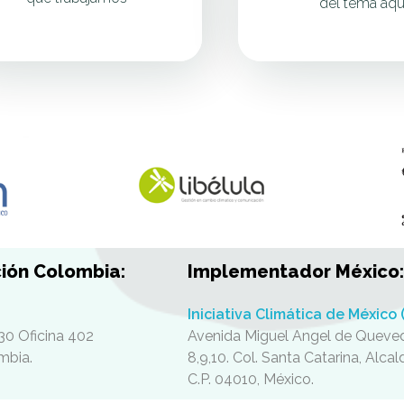
del tema aqu
ión Colombia:
Implementador México:
Iniciativa Climática de México 
30 Oficina 402
Avenida Miguel Angel de Queved
mbia.
8,9,10. Col. Santa Catarina, Alca
C.P. 04010
, México.