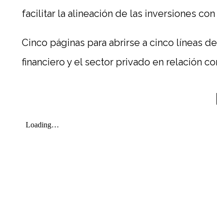
s
facilitar la alineación de las inversiones con
u
Cinco páginas para abrirse a cinco líneas d
m
financiero y el sector privado en relación c
e
n
d
e
p
o
l